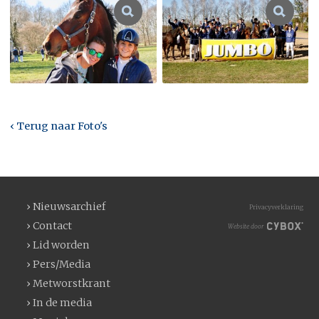
‹ Terug naar Foto's
› Nieuwsarchief
Privacyverklaring
› Contact
Website door
› Lid worden
› Pers/Media
› Metworstkrant
› In de media