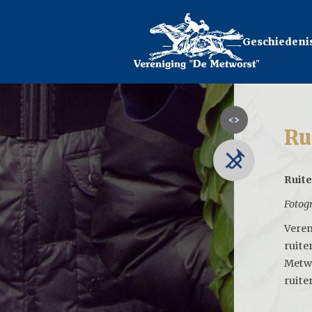
Geschiedeni
Ru
Ruit
Fotog
Veren
ruite
Metwo
ruite