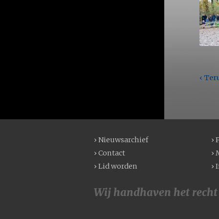
‹ Ter
› Nieuwsarchief
› 
› Contact
› 
› Lid worden
› 
Wij handhaven het recht