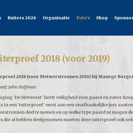
s
Ruiters 2026
Organisatie
Foto's
Shop
Sponso
iterproef 2018 (voor 2019)
erproef 2018 (voor Metworstrennen 2019) bij Manege Berg
raaf: John Hoffman
iging 'De Metworst' heeft veiligheid voor paard en ruiter ho
rs in een 'ruiterproef' eerst aan een onafhankelijke jury aanto
rstrennen deel te nemen en op welke type paard ze mogen deel
rs die al hebben deelgenomen moeten deze ruiterproef ook ied