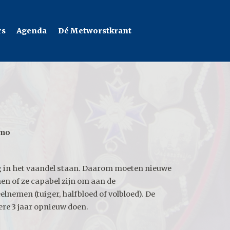
rs
Agenda
Dé Metworstkrant
emo
og in het vaandel staan. Daarom moeten nieuwe
nen of ze capabel zijn om aan de
nemen (tuiger, halfbloed of volbloed). De
ere 3 jaar opnieuw doen.