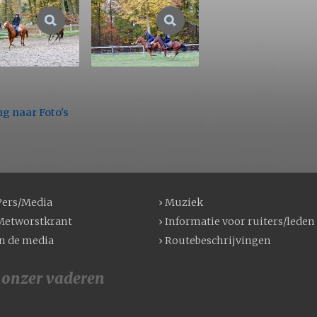
ug naar Foto's
Pers/Media
› Muziek
Metworstkrant
› Informatie voor ruiters/leden
In de media
› Routebeschrijvingen
 onzer vaderen