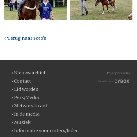
‹ Terug naar Foto's
› Nieuwsarchief
Privacyverklaring
› Contact
Website door
› Lid worden
› Pers/Media
› Metworstkrant
› In de media
› Muziek
› Informatie voor ruiters/leden